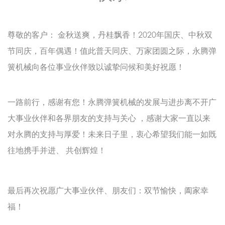
尊敬的客户： 金秋送爽，丹桂飘香！2020年国庆、中秋双
节同庆，百年偶遇！值此普天同庆、万家团圆之际，永腾弹
簧机械向各位事业伙伴致以诚挚问候和美好祝愿！
一路前行，感谢有您！永腾弹簧机械的发展与进步离不开广
大事业伙伴和各界朋友的支持与关心 ，感谢大家一直以来
对永腾的支持与厚爱！未来日子里，衷心希望我们能一如既
往地携手并进、 共创辉煌！
最后再次祝愿广大事业伙伴、朋友们：双节愉快，阖家幸
福！