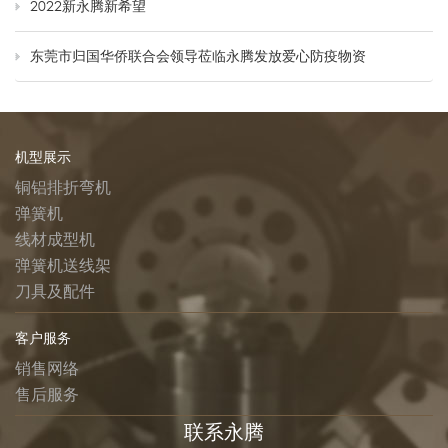
2022新永腾新希望
东莞市归国华侨联合会领导莅临永腾发放爱心防疫物资
机型展示
铜铝排折弯机
弹簧机
线材成型机
弹簧机送线架
刀具及配件
客户服务
销售网络
售后服务
联系永腾